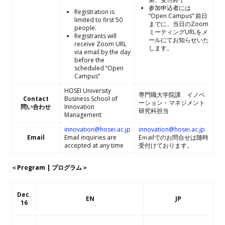
参加申込者には
Registration is
“Open Campus” 前日
limited to first 50
までに、当日のZoom
people.
ミーティングURLをメ
Registrants will
ールにてお知らせいた
receive Zoom URL
します。
via email by the day
before the
scheduled “Open
Campus”
HOSEI University
専門職大学院課 イノベ
Contact
Business School of
ーション・マネジメント
問い合わせ
Innovation
研究科担当
Management
innovation@hosei.ac.jp
innovation@hosei.ac.jp
Email
Email inquiries are
Eｍailでのお問合せは随時
accepted at any time
受付けております。
＜Program | プログラム＞
Dec.
EN
JP
16