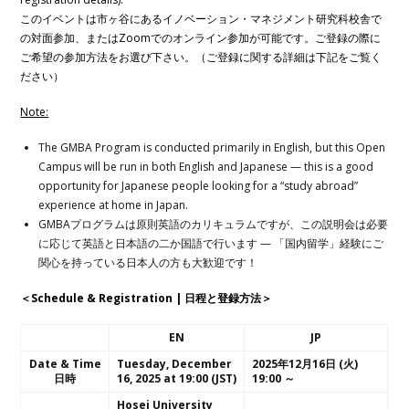
このイベントは市ヶ谷にあるイノベーション・マネジメント研究科校舎で
の対面参加、またはZoomでのオンライン参加が可能です。ご登録の際に
ご希望の参加方法をお選び下さい。（ご登録に関する詳細は下記をご覧く
ださい）
Note:
The GMBA Program is conducted primarily in English, but this Open
Campus will be run in both English and Japanese — this is a good
opportunity for Japanese people looking for a “study abroad”
experience at home in Japan.
GMBAプログラムは原則英語のカリキュラムですが、この説明会は必要
に応じて英語と日本語の二か国語で行います — 「国内留学」経験にご
関心を持っている日本人の方も大歓迎です！
＜Schedule & Registration | 日程と登録方法＞
EN
JP
Date & Time
Tuesday, December
2025年12月16日 (火)
日時
16, 2025 at 19:00 (JST)
19:00 ～
Hosei University