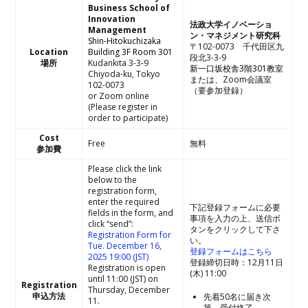
Business School of
Innovation
法政大学イノベーショ
Management
ン・マネジメント研究科
Shin-Hitokuchizaka
〒102-0073 千代田区九
Location
Building 3F Room 301
段北3-3-9
場所
Kudankita 3-3-9
新一口坂校舎3階301教室
Chiyoda-ku, Tokyo
または、Zoom会議室
102-0073
（要参加登録）
or Zoom online
(Please register in
order to participate)
Cost
Free
無料
参加費
Please click the link
below to the
registration form,
enter the required
下記登録フォームに必要
fields in the form, and
事項を入力の上、送信ボ
click “send”:
タンをクリックして下さ
Registration Form for
い。
Tue. December 16,
登録フォームはこちら
2025 19:00 (JST)
登録締切日時：12月11日
Registration is open
(木) 11:00
until 11:00 (JST) on
Registration
Thursday, December
申込方法
先着50名に届き次
11.
第、受付終了