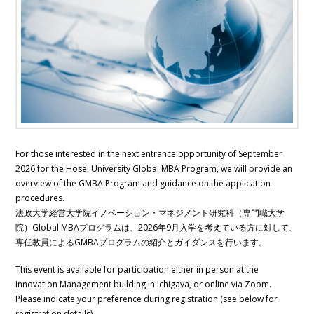
Tokyo
in
1.5
years
For those interested in the next entrance opportunity of September
2026 for the Hosei University Global MBA Program, we will provide an
overview of the GMBA Program and guidance on the application
procedures.
法政大学経営大学院イノベーション・マネジメント研究科（専門職大学
院）Global MBAプログラムは、2026年9月入学を考えている方に対して、
専任教員によるGMBAプログラムの紹介とガイダンスを行います。
This event is available for participation either in person at the
Innovation Management building in Ichigaya, or online via Zoom.
Please indicate your preference during registration (see below for
registration details).