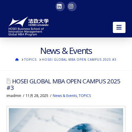
LinkedIn
Instagram
HOSEI
Nav
University
Global
News & Events
ホ
TOPICS
HOSEI GLOBAL MBA OPEN CAMPUS 2025 #3
MBA
ー
ム
|
HOSEI GLOBAL MBA OPEN CAMPUS 2025
#3
in
imadmin
11月 28, 2025
News & Events
,
TOPICS
English
in