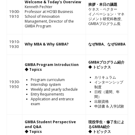
Welcome & Today’s Overview
挨拶・本日の議題
Kenneth Pechter
ケネス・ペクター
19:00-
Professor at HOSEI Business
イノベーション・マネ
19:10
School of Innovation
ジメント研究科教授、
Management, Director of the
GMBAプログラム長
GMBA Program
19:10-
Why MBA & Why GMBA?
なぜMBA、なぜGMBA
19:30
GMBAプログラム紹介
GMBA Program Introduction
◆ トピックス
◆ Topics
カリキュラム
Program curriculum
19:30-
インターンシップ
Internship system
19:50
制度
Weekly and yearly schedule
日程（週間、年
Entry Requirements
間）
Application and entrance
出願資格
exam
申請書 & 入学試験
GMBA Student Perspective
現役学生・修了生によ
and Q&A
るGMBA紹介
◆ Topics
◆ トピックス