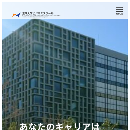
メ
イ
MENU
ン
コ
ン
テ
ン
ツ
へ
移
動