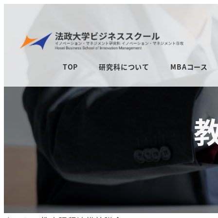
メ
イ
ン
コ
TOP
研究科について
MBAコース
ン
テ
ン
ツ
へ
移
動