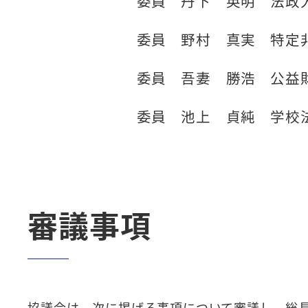
委員
丹下 英明
法政
委員
野村 真実
特定
委員
吾妻 勝浩
公益
委員
池上 貞純
学校
審議事項
協議会は，次に掲げる事項について審議し，総