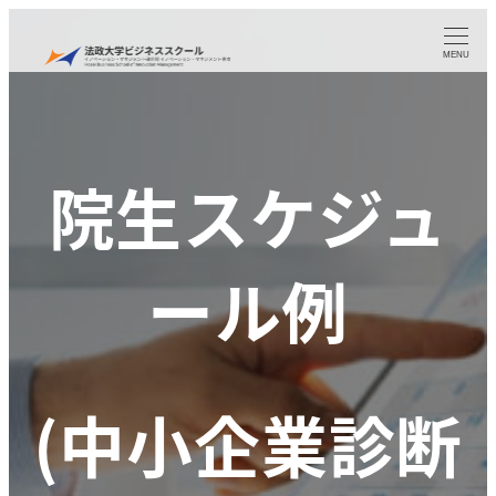
メ
イ
MENU
ン
コ
ン
院生スケジュ
テ
ン
ツ
ール例
へ
移
動
(中小企業診断