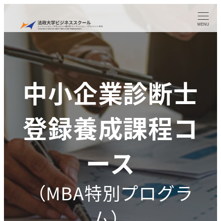
メ
イ
MENU
ン
コ
ン
中小企業診断士
テ
ン
登録養成課程コ
ツ
へ
ース
移
動
（MBA特別プログラ
ム）