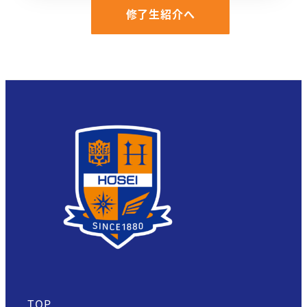
intro/#:~:text=%E6%8C%91%E6%8
修了生紹介へ
%E3%81%95%E3%82%93%C2%A02024
TOP