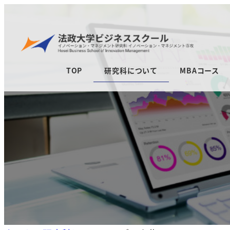
メ
イ
ン
コ
TOP
研究科について
MBAコース
ン
テ
ン
ツ
へ
移
動