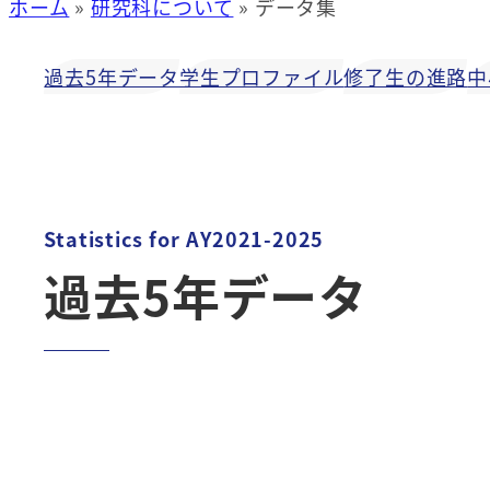
ホーム
»
研究科について
»
データ集
過去5年データ
学生プロファイル
修了生の進路
中
Statistics for AY2021-2025
過去5年データ