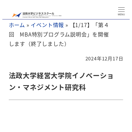
メ
イ
MENU
ホーム
»
イベント情報
»
【1/17】「第４
ン
回 MBA特別プログラム説明会」を開催
コ
します（終了しました）
ン
テ
2024年12月17日
ン
ツ
法政大学経営大学院イノベーショ
へ
ン・マネジメント研究科
移
動