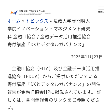
メ
イ
MENU
ホーム
»
トピックス
»
法政大学専門職大
ン
学院イノベーション・マネジメント研究
コ
科 金融IT協会 / 金融データ活用推進協会
ン
寄付講座「DXとデジタルガバナンス」
テ
ン
2025年11月27日
ツ
金融IT協会（FITA）及び金融データ活用推
へ
進協会（FDUA）からご提供いただいている
移
寄付講座「DXとデジタルガバナンス」の開催
動
報告が金融IT協会HPに掲載されています。 詳
しくは、各開催報告のリンクをご参照くださ
い。