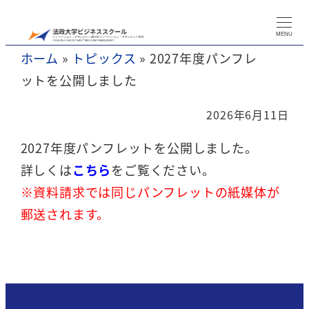
メ
イ
MENU
ホーム
»
トピックス
»
2027年度パンフレ
ン
ットを公開しました
コ
ン
2026年6月11日
テ
2027年度パンフレットを公開しました。
ン
詳しくは
こちら
をご覧ください。
ツ
※資料請求では同じパンフレットの紙媒体が
へ
郵送されます。
移
動