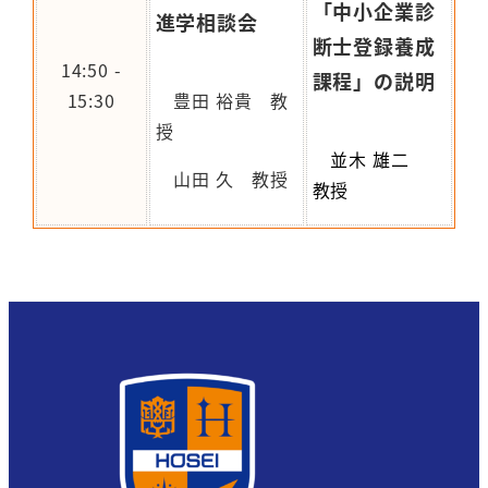
「中小企業診
進学相談会
断士登録養成
14:50 -
課程」の説明
豊田 裕貴 教
15:30
授
並木 雄二
山田 久 教授
教授