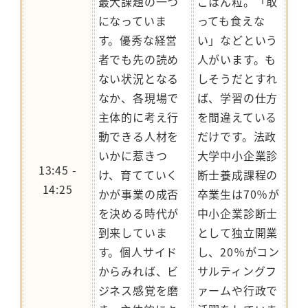
最大課題の一つ
ごはん粒。「取
になっていま
っても食えな
す。優秀な経営
い」などという
者でも先の読め
人がいます。も
ない状況となる
しそうだとすれ
なか、各現場で
ば、学習の仕方
主体的に考え行
を間違えている
動できる人材を
だけです。法政
いかに惹きつ
大学中小企業診
13:45 -
け、育てていく
断士養成課程の
14:25
かが事業の成否
卒業生は70％が
を決める時代が
中小企業診断士
到来していま
として独立開業
す。個人サイド
し、20％がコン
からみれば、ビ
サルティングフ
ジネス感覚を磨
ァームや行政で