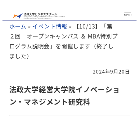
メ
イ
MENU
ホーム
»
イベント情報
»
【10/13】「第
ン
２回 オープンキャンパス ＆ MBA特別プ
コ
ログラム説明会」を開催します（終了し
ン
ました）
テ
ン
2024年9月20日
ツ
へ
法政大学経営大学院イノベーショ
移
ン・マネジメント研究科
動