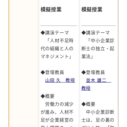
模擬授業
模擬授業
◆講演テーマ
◆講演テーマ
「人材不足時
「中小企業診
代の組織と人の
断士の独立・起
マネジメント」
業法」
◆登壇教員
◆登壇教員
山田 久
教授
並木 雄二
教授
◆概要
労働力の減少
◆概要
が進み、人材不
中小企業診断
足が企業経営の
士は、足の裏の