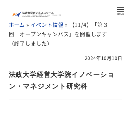
メ
イ
MENU
ホーム
»
イベント情報
»
【11/4】「第３
ン
回 オープンキャンパス」を開催します
コ
（終了しました）
ン
テ
2024年10月10日
ン
ツ
法政大学経営大学院イノベーショ
へ
ン・マネジメント研究科
移
動