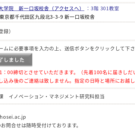
大学院 新一口坂校舎（アクセスへ）
：3階 301教室
3 東京都千代田区九段北3-3-9 新一口坂校舎
登録）
ームに必要事項を入力の上、送信ボタンをクリックして下
）11：00締切とさせていただきます。（先着100名に届きし
込み後のご連絡は致しません。指定の日時と場所にお越し
課 イノベーション・マネジメント研究科担当
osei.ac.jp
lでのお問合せは随時受付けております。