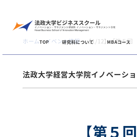
メ
イ
ン
コ
ホーム
»
イベント情報
»
【1/12】「第５
TOP
研究科について
MBAコース
ン
テ
ン
法政大学経営大学院イノベーショ
ツ
へ
移
動
【第５回