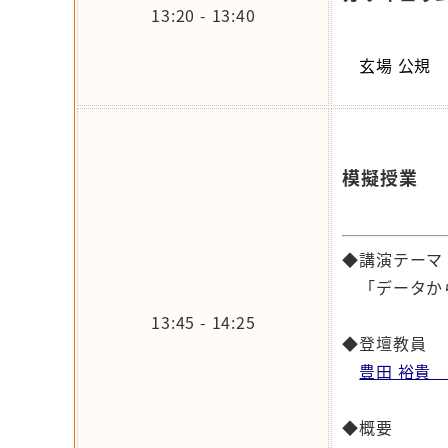
13:20 - 13:40
玄場 公規
模擬授業
◆講演テーマ
「データから
13:45 - 14:25
◆登壇教員
豊田 裕貴
◆概要