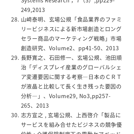
Systems Research ，7（3）,pp229-
249,2013
山﨑泰明、玄場公規「食品業界のファミ
リービジネスによる新市場創造とロング
セラー商品のマーケティング戦略」市場
創造研究、Volume2、pp41-50、2013
長野寛之、石田修一、玄場公規、池田順
治「ディスプレイ産業のグローバルシェ
ア変遷要因に関する考察―日本のＣＲＴ
が液晶と比較して長く生き残った要因の
分析―」、Volume29, No3,pp257-
265、2013
志方宣之 , 玄場公規、上西啓介「製品に
サービスを組み合せたビジネスの競争優