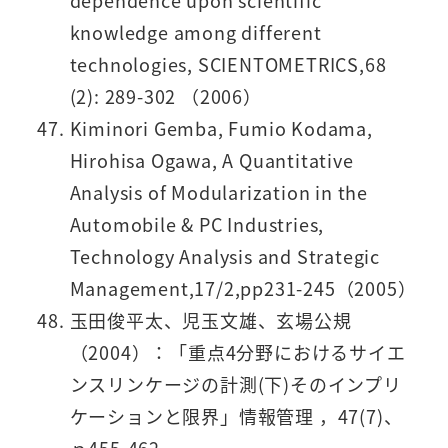
dependence upon scientific
knowledge among different
technologies, SCIENTOMETRICS,68
(2): 289-302 （2006）
Kiminori Gemba, Fumio Kodama,
Hirohisa Ogawa, A Quantitative
Analysis of Modularization in the
Automobile & PC Industries,
Technology Analysis and Strategic
Management,17/2,pp231-245（2005）
玉田俊平太、児玉文雄、玄場公規
（2004）：「重点4分野におけるサイエ
ンスリンケージの計測(下)そのインプリ
ケーションと限界」情報管理 ，47(7)、