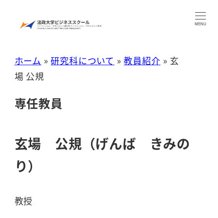
メ
イ
MENU
ン
コ
ホーム
»
研究科について
»
教員紹介
»
玄
ン
場 公規
テ
専任教員
ン
ツ
へ
玄場 公規（げんば きみの
移
り）
動
教授