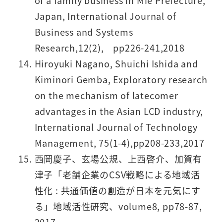
of a family business in Mie Prefecture,
Japan, International Journal of
Business and Systems
Research,12(2), pp226-241,2018
Hiroyuki Nagano, Shuichi Ishida and
Kiminori Gemba, Exploratory research
on the mechanism of latecomer
advantages in the Asian LCD industry,
International Journal of Technology
Management, 75(1-4),pp208-233,2017
西岡慶子、玄場公規、上西啓介、加賀有
津子「老舗企業のCSV戦略による地域活
性化 : 共通価値の創造が日本を元気にす
る」地域活性研究、volume8, pp78-87,