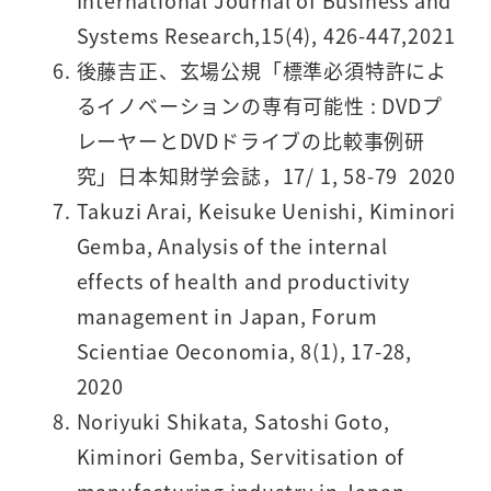
International Journal of Business and
Systems Research,15(4), 426-447,2021
後藤吉正、玄場公規「標準必須特許によ
るイノベーションの専有可能性 : DVDプ
レーヤーとDVDドライブの比較事例研
究」日本知財学会誌，17/ 1, 58-79 2020
Takuzi Arai, Keisuke Uenishi, Kiminori
Gemba, Analysis of the internal
effects of health and productivity
management in Japan, Forum
Scientiae Oeconomia, 8(1), 17-28,
2020
Noriyuki Shikata, Satoshi Goto,
Kiminori Gemba, Servitisation of