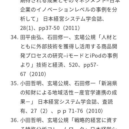
期待される成果とそのマネジメント–日本
企業のイノベーションレベルの事例を分
析して」 日本経営システム学会誌、
28(1)、pp37-50（2011）
田平由弘、石田修一、玄場公規「人材と
ともに外部技術を獲得し活用する商品開
発プロセスの研究–iモードとiPodの事例
より」技術と経済、520、pp57-
67（2010）
小田哲明、玄場公規、石田修一「新潟県
の知財による地域活性－産官学連携の成
果－」 日本経営システム学会誌、査読
有、27（2）、ｐｐ 71-76（2010）
小田哲明、玄場公規「戦略的経営に資す