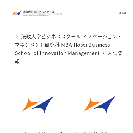
メ
MENU
イ
ン
コ
法政大学ビジネススクール イノベーション・
ン
マネジメント研究科 MBA Hosei Business
School of Innovation Management
入試情
テ
報
ン
ツ
へ
移
動