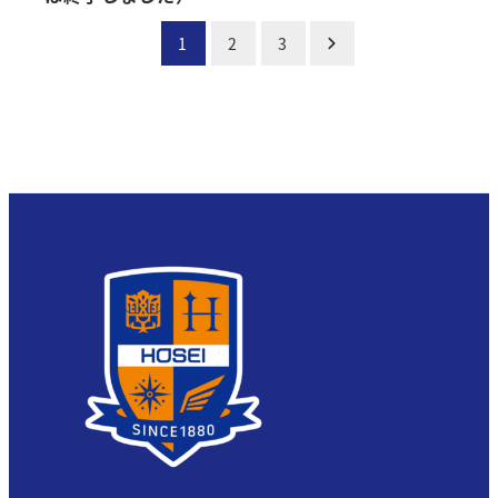
投
1
2
3
稿
の
ペ
ー
ジ
送
り