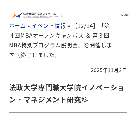
メ
イ
MENU
ホーム
»
イベント情報
»
【12/14】「第
ン
４回MBAオープンキャンパス ＆ 第３回
コ
MBA特別プログラム説明会」を開催しま
ン
す（終了しました）
テ
ン
2025年11月2日
ツ
へ
法政大学専門職大学院イノベーショ
移
ン・マネジメント研究科
動