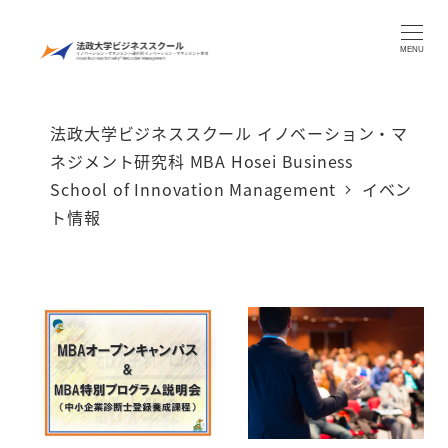
メ
イ
MENU
ン
コ
法政大学ビジネススクール イノベーション・マ
ン
ネジメント研究科 MBA Hosei Business
テ
School of Innovation Management
イベン
ン
ト情報
ツ
へ
移
動